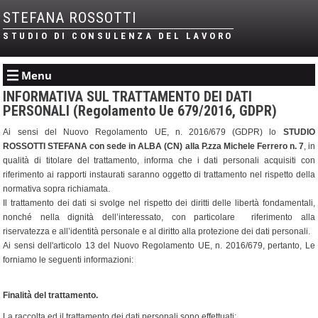
STEFANA ROSSOTTI
STUDIO DI CONSULENZA DEL LAVORO
Menu
INFORMATIVA SUL TRATTAMENTO DEI DATI
PERSONALI (Regolamento Ue 679/2016, GDPR)
Ai sensi del Nuovo Regolamento UE, n. 2016/679 (GDPR) lo
STUDIO
ROSSOTTI STEFANA con sede in ALBA (CN) alla P.zza Michele Ferrero n. 7
, in
qualità di titolare del trattamento, informa che i dati personali acquisiti con
riferimento ai rapporti instaurati saranno oggetto di trattamento nel rispetto della
normativa sopra richiamata.
Il trattamento dei dati si svolge nel rispetto dei diritti delle libertà fondamentali,
nonché nella dignità dell’interessato, con particolare riferimento alla
riservatezza e all’identità personale e al diritto alla protezione dei dati personali.
Ai sensi dell'articolo 13 del Nuovo Regolamento UE, n. 2016/679, pertanto, Le
forniamo le seguenti informazioni:
Finalità del trattamento.
La raccolta ed il trattamento dei dati personali sono effettuati: