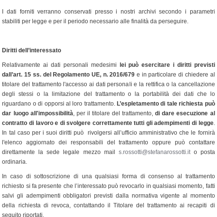
I dati forniti verranno conservati presso i nostri archivi secondo i parametri
stabiliti per legge e per il periodo necessario alle finalità da perseguire.
Diritti dell’interessato
Relativamente ai dati personali medesimi
lei può esercitare i diritti previsti
dall’art. 15 ss. del Regolamento UE, n. 2016/679
e in particolare di chiedere al
titolare del trattamento l'accesso ai dati personali e la rettifica o la cancellazione
degli stessi o la limitazione del trattamento o la portabilità dei dati che lo
riguardano o di opporsi al loro trattamento.
L’espletamento di tale richiesta può
dar luogo all'impossibilità
, per il titolare del trattamento,
di dare esecuzione al
contratto di lavoro e di svolgere correttamente tutti gli adempimenti di legge
.
In tal caso per i suoi diritti può rivolgersi all’ufficio amministrativo che le fornirà
l'elenco aggiornato dei responsabili del trattamento oppure può contattare
direttamente la sede legale mezzo mail
s.rossotti@stefanarossotti.it
o posta
ordinaria.
In caso di sottoscrizione di una qualsiasi forma di consenso al trattamento
richiesto si fa presente che l’interessato può revocarlo in qualsiasi momento, fatti
salvi gli adempimenti obbligatori previsti dalla normativa vigente al momento
della richiesta di revoca, contattando il Titolare del trattamento ai recapiti di
seguito riportati.