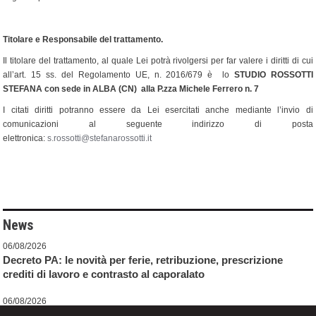
Titolare e Responsabile del trattamento.
Il titolare del trattamento, al quale Lei potrà rivolgersi per far valere i diritti di cui
all’art. 15 ss. del Regolamento UE, n. 2016/679 è lo
STUDIO ROSSOTTI
STEFANA con sede in ALBA (CN) alla P.zza Michele Ferrero n. 7
I citati diritti potranno essere da Lei esercitati anche mediante l’invio di
comunicazioni al seguente indirizzo di posta
elettronica:
s.rossotti@stefanarossotti.it
News
06/08/2026
Decreto PA: le novità per ferie, retribuzione, prescrizione
crediti di lavoro e contrasto al caporalato
06/08/2026
Adesione al CPB per il biennio 2026-2027 tra ravvedimento