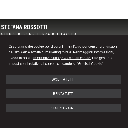
STEFANA ROSSOTTI
STUDIO DI CONSULENZA DEL LAVORO
Piazza Michele Ferrero n. 7 -
Alba
12051
,
CN
Ci serviamo dei cookie per diversi fini, tra l'altro per consentire funzioni
Tel.
0173287017
Fax
0173269431
del sito web e attività di marketing mirate. Per maggiori informazioni,
© 2026 Copyright Studio dott. Stefana Rossotti. Tutti i diritti riservati | P.IVA 03131120044 |
riveda la nostra
informativa sulla privacy e sui cookie.
Può gestire le
Gestisci Cookie
-
Sitemap
-
Privacy
-
Cookie policy
-
Credits
impostazioni relative ai cookie, cliccando su 'Gestisci Cookie'
ACCETTA TUTTI
RIFIUTA TUTTI
GESTISCI COOKIE