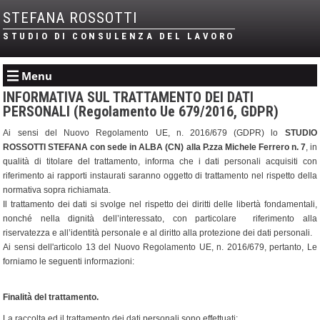
STEFANA ROSSOTTI
STUDIO DI CONSULENZA DEL LAVORO
Menu
INFORMATIVA SUL TRATTAMENTO DEI DATI
PERSONALI (Regolamento Ue 679/2016, GDPR)
Ai sensi del Nuovo Regolamento UE, n. 2016/679 (GDPR) lo
STUDIO
ROSSOTTI STEFANA con sede in ALBA (CN) alla P.zza Michele Ferrero n. 7
, in
qualità di titolare del trattamento, informa che i dati personali acquisiti con
riferimento ai rapporti instaurati saranno oggetto di trattamento nel rispetto della
normativa sopra richiamata.
Il trattamento dei dati si svolge nel rispetto dei diritti delle libertà fondamentali,
nonché nella dignità dell’interessato, con particolare riferimento alla
riservatezza e all’identità personale e al diritto alla protezione dei dati personali.
Ai sensi dell'articolo 13 del Nuovo Regolamento UE, n. 2016/679, pertanto, Le
forniamo le seguenti informazioni:
Finalità del trattamento.
La raccolta ed il trattamento dei dati personali sono effettuati: