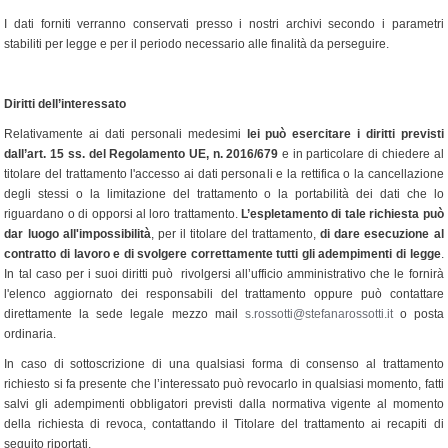
I dati forniti verranno conservati presso i nostri archivi secondo i parametri
stabiliti per legge e per il periodo necessario alle finalità da perseguire.
Diritti dell’interessato
Relativamente ai dati personali medesimi
lei può esercitare i diritti previsti
dall’art. 15 ss. del Regolamento UE, n. 2016/679
e in particolare di chiedere al
titolare del trattamento l'accesso ai dati personali e la rettifica o la cancellazione
degli stessi o la limitazione del trattamento o la portabilità dei dati che lo
riguardano o di opporsi al loro trattamento.
L’espletamento di tale richiesta può
dar luogo all'impossibilità
, per il titolare del trattamento,
di dare esecuzione al
contratto di lavoro e di svolgere correttamente tutti gli adempimenti di legge
.
In tal caso per i suoi diritti può rivolgersi all’ufficio amministrativo che le fornirà
l'elenco aggiornato dei responsabili del trattamento oppure può contattare
direttamente la sede legale mezzo mail
s.rossotti@stefanarossotti.it
o posta
ordinaria.
In caso di sottoscrizione di una qualsiasi forma di consenso al trattamento
richiesto si fa presente che l’interessato può revocarlo in qualsiasi momento, fatti
salvi gli adempimenti obbligatori previsti dalla normativa vigente al momento
della richiesta di revoca, contattando il Titolare del trattamento ai recapiti di
seguito riportati.