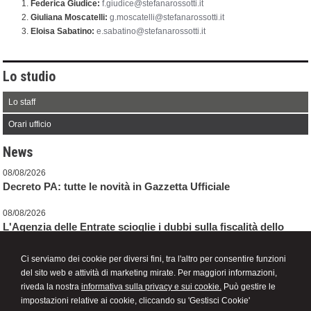
Federica Giudice:
f.giudice@stefanarossotti.it
Giuliana Moscatelli:
g.moscatelli@stefanarossotti.it
Eloisa Sabatino:
e.sabatino@stefanarossotti.it
Lo studio
Lo staff
Orari ufficio
News
08/08/2026
Decreto PA: tutte le novità in Gazzetta Ufficiale
08/08/2026
L'Agenzia delle Entrate scioglie i dubbi sulla fiscalità dello
sport
Ci serviamo dei cookie per diversi fini, tra l'altro per consentire funzioni
07/08/2026
del sito web e attività di marketing mirate. Per maggiori informazioni,
Micro e piccole imprese: l'OIC avvia la consultazione sulla
riveda la nostra
informativa sulla privacy e sui cookie.
Può gestire le
bozza di Principio Contabile
impostazioni relative ai cookie, cliccando su 'Gestisci Cookie'