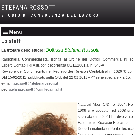
STEFANA ROSSOTTI
STUDIO DI CONSULENZA DEL LAVORO
Menu
Lo staff
Dott.ssa
Stefana Rossotti
La titolare dello studio:
Ragioniera Commercialista, iscritta all’Ordine dei Dottori Commercialisti ed
Esperti Contabili di Asti, con decorrenza 08/11/2001 al n. 345-A;
Revisore dei Conti, iscritto nel Registro dei Revisori Contabili al n. 162076 con
DM 15/02/2011, pubblicato sulla G.U. del 22.02.2011 – 4° serie speciale - n. 15.
e-mail:
s.rossotti@stefanarossotti.it
pec:
stefana.rossotti@cgn.legalmail.it
Nata ad Alba (CN) nel 1964. Nel
1989 si è sposata, nel 2008 si è
separata e nel 2011 ha divorziato.
Ha un figlio Ruatasio Riccardo.
Dopo la maturità di Perito Tecnico
Commerciale conseguita nel