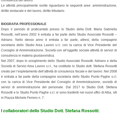
consulenza del lavoro.
Le attività principalmente svolte riguardano le seguenti aree: amministrazione,
diritto sindacale e del lavoro, diritto tributario.
BIOGRAFIA PROFESSIONALE
Dopo il periodo di praticantato presso lo Studio della Dott. Maria Gabriella
Rossotti, nell’anno 2002 è entrata a far parte dello Studio Associato Rossotti –
Adriano. Nello stesso anno è entrata a far parte, altresì, della compagine
societaria dello Studio Area Lavoro s.r.l. con la carica di Vice Presidente del
Consiglio di Amministrazione. Società con all’oggetto sociale attività di servizi di
consulenza in materia giuslavoristica.
Nel 2007, dopo lo scioglimento dello Studio Associato Rossotti- Adriano e della
Società di Servizi Area Lavoro s.r.l., ha costituito lo Studio dott. Stefana Rossotti
creato per l’espletamento dell’attività di consulenza fiscale e del lavoro. Nel 2008
è entrata a far parte della compagine societaria dello Studio Punto Paghe s.r.l.
con la carica di Vice Presidente del Consiglio di Amministrazione, società di
servizi di amministrazione del personale. Dal 2017 lo Studio Dott. Stefana
Rossotti e lo Studio Punto Paghe s.r.l. si sono trasferiti nei nuovi uffici di Alba, siti
in Piazza Michele Ferrero n. 7.
I collaboratori dello Studio Dott. Stefana Rossotti: