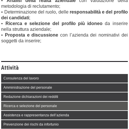
•
Analisi della realtà aziendale
con valutazione della
metodologia di reclutamento;
• Determinazione del ruolo, delle
responsabilità e del profilo
dei candidati
;
•
Ricerca e selezione del profilo più idoneo
da inserire
nella struttura aziendale;
•
Proposta e discussione
con l’azienda dei nominativi dei
soggetti da inserire;
Attività
Consulenza del lavoro
Amministrazione del personale
Redazione dichiarazioni dei redditi
Ricerca e selezione del personale
Assistenza e rappresentanza dell’azienda
Prevenzione dei rischi da infortunio