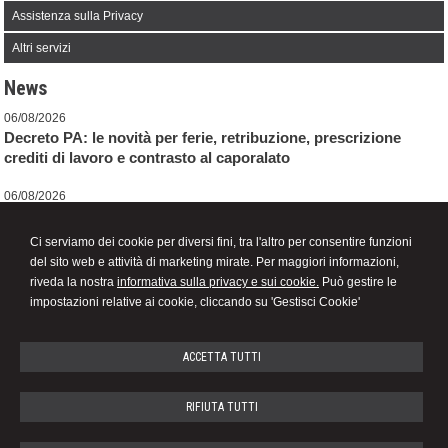
Assistenza sulla Privacy
Altri servizi
News
06/08/2026
Decreto PA: le novità per ferie, retribuzione, prescrizione
crediti di lavoro e contrasto al caporalato
06/08/2026
Adesione al CPB per il biennio 2026-2027 tra ravvedimento
speciale e revisione delle cause di decadenza
Ci serviamo dei cookie per diversi fini, tra l'altro per consentire funzioni
del sito web e attività di marketing mirate. Per maggiori informazioni,
06/08/2026
riveda la nostra
informativa sulla privacy e sui cookie.
Può gestire le
Correzione errori contabili: una soluzione di compromesso
impostazioni relative ai cookie, cliccando su 'Gestisci Cookie'
ACCETTA TUTTI
STEFANA ROSSOTTI
RIFIUTA TUTTI
STUDIO DI CONSULENZA DEL LAVORO