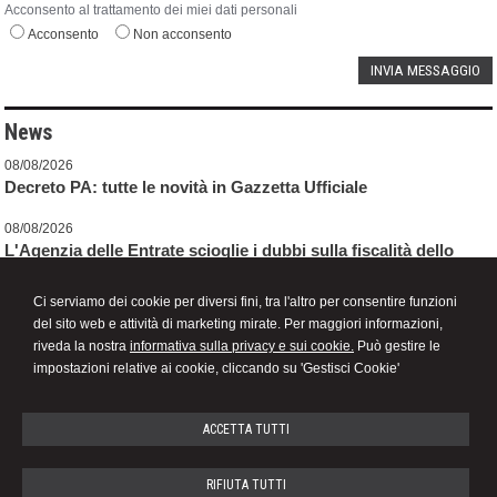
Acconsento al trattamento dei miei dati personali
Acconsento
Non acconsento
News
08/08/2026
Decreto PA: tutte le novità in Gazzetta Ufficiale
08/08/2026
L'Agenzia delle Entrate scioglie i dubbi sulla fiscalità dello
sport
Ci serviamo dei cookie per diversi fini, tra l'altro per consentire funzioni
07/08/2026
del sito web e attività di marketing mirate. Per maggiori informazioni,
Micro e piccole imprese: l'OIC avvia la consultazione sulla
riveda la nostra
informativa sulla privacy e sui cookie.
Può gestire le
bozza di Principio Contabile
impostazioni relative ai cookie, cliccando su 'Gestisci Cookie'
ACCETTA TUTTI
STEFANA ROSSOTTI
RIFIUTA TUTTI